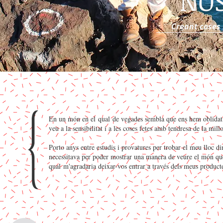
NOS
Creant coses 
En un món en el qual de vegades sembla que ens hem oblidat de
veu a la sensibilitat i a les coses fetes amb tendresa de la mill
Porto anys entre estudis i provatures per trobar el meu lloc 
necessitava per poder mostrar una manera de veure el món que
qual m'agradaria deixar-vos entrar a través dels meus productes